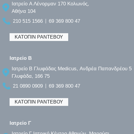
Ιατρείο A Λένορμαν 170 Κολωνός,
Αθήνα 104
210 515 1566
69 369 800 47
|
ΚΑΤΟΠΙΝ ΡΑΝΤΕΒΟΥ
Ιατρείο B
Ιατρείο B Γλυφάδας Medicus, Ανδρέα Παπανδρέου 5
Γλυφάδα, 166 75
21 0890 0909
69 369 800 47
|
ΚΑΤΟΠΙΝ ΡΑΝΤΕΒΟΥ
Ιατρείο Γ
Ιατρείο Γ Ιατρικό Κέντρο Αθηνών, Μαρούσι,