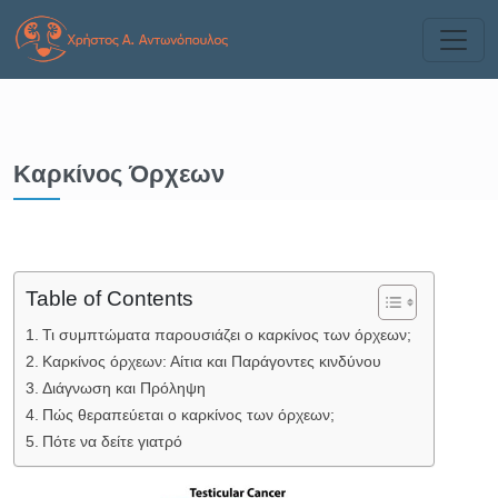
Καρκίνος Όρχεων
Table of Contents
Τι συμπτώματα παρουσιάζει ο καρκίνος των όρχεων;
Καρκίνος όρχεων: Αίτια και Παράγοντες κινδύνου
Διάγνωση και Πρόληψη
Πώς θεραπεύεται ο καρκίνος των όρχεων;
Πότε να δείτε γιατρό