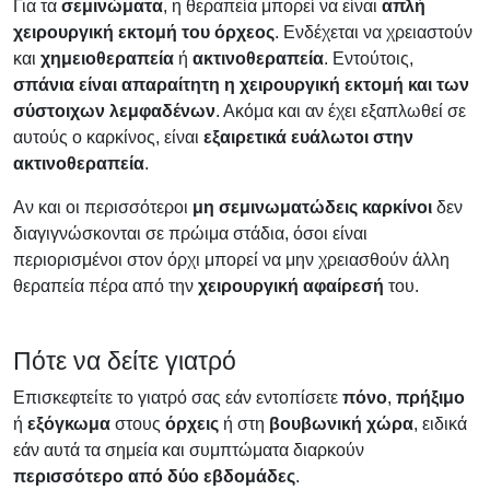
Για τα
σεμινώματα
, η θεραπεία μπορεί να είναι
απλή
χειρουργική
εκτομή
του
όρχεος
. Ενδέχεται να χρειαστούν
και
χημειοθεραπεία
ή
ακτινοθεραπεία
. Εντούτοις,
σπάνια
είναι απαραίτητη η χειρουργική εκτομή και των
σύστοιχων λεμφαδένων
. Ακόμα και αν έχει εξαπλωθεί σε
αυτούς ο καρκίνος, είναι
εξαιρετικά ευάλωτοι στην
ακτινοθεραπεία
.
Αν και οι περισσότεροι
μη
σεμινωματώδεις
καρκίνοι
δεν
διαγιγνώσκονται σε πρώιμα στάδια, όσοι είναι
περιορισμένοι στον όρχι μπορεί να μην χρειασθούν άλλη
θεραπεία πέρα από την
χειρουργική
αφαίρεσή
του.
Πότε να δείτε γιατρό
Επισκεφτείτε το γιατρό σας εάν εντοπίσετε
πόνο
,
πρήξιμο
ή
εξόγκωμα
στους
όρχεις
ή στη
βουβωνική
χώρα
, ειδικά
εάν αυτά τα σημεία και συμπτώματα διαρκούν
περισσότερο από δύο εβδομάδες
.