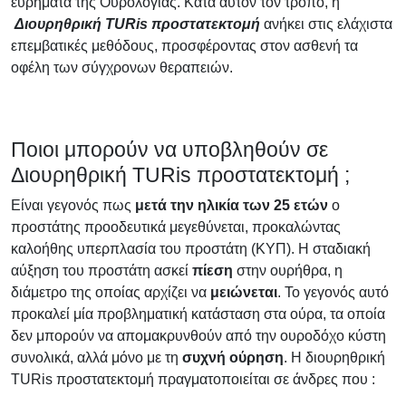
ευρήματα της Ουρολογίας. Κατά αυτόν τον τρόπο, η
Διουρηθρική Τ
URis προστατεκτομή
ανήκει στις ελάχιστα
επεμβατικές μεθόδους, προσφέροντας στον ασθενή τα
οφέλη των σύγχρονων θεραπειών.
Ποιοι μπορούν να υποβληθούν σε
Διουρηθρική TURis προστατεκτομή ;
Είναι γεγονός πως
μετά την ηλικία των 25 ετών
ο
προστάτης προοδευτικά μεγεθύνεται, προκαλώντας
καλοήθης υπερπλασία του προστάτη (ΚΥΠ). Η σταδιακή
αύξηση του προστάτη ασκεί
πίεση
στην ουρήθρα, η
διάμετρο της οποίας αρχίζει να
μειώνεται
. Το γεγονός αυτό
προκαλεί μία προβληματική κατάσταση στα ούρα, τα οποία
δεν μπορούν να απομακρυνθούν από την ουροδόχο κύστη
συνολικά, αλλά μόνο με τη
συχνή ούρηση
. Η διουρηθρική
TURis προστατεκτομή πραγματοποιείται σε άνδρες που :