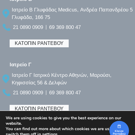
Ιατρείο B Γλυφάδας Medicus, Ανδρέα Παπανδρέου 5
Γλυφάδα, 166 75
21 0890 0909
69 369 800 47
|
ΚΑΤΟΠΙΝ ΡΑΝΤΕΒΟΥ
Ιατρείο Γ
Ιατρείο Γ Ιατρικό Κέντρο Αθηνών, Μαρούσι,
Κηφισσίας 56 & Δελφών
21 0890 0909
69 369 800 47
|
ΚΑΤΟΠΙΝ ΡΑΝΤΕΒΟΥ
We are using cookies to give you the best experience on our
website.
You can find out more about which cookies we are using or
switch them off in
settings
.