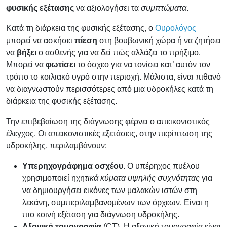
φυσικής εξέτασης
να αξιολογήσει τα
συμπτώματα
.
Κατά τη διάρκεια της φυσικής εξέτασης, ο
Ουρολόγος
μπορεί να ασκήσει
πίεση
στη βουβωνική χώρα ή να ζητήσει
να
βήξει
ο ασθενής για να δεί πώς αλλάζει το πρήξιμο.
Μπορεί να
φωτίσει
το όσχεο για να τονίσει κατ’ αυτόν τον
τρόπο το κοιλιακό υγρό στην περιοχή. Μάλιστα, είναι πιθανό
να διαγνωστούν περισσότερες από μια υδροκήλες κατά τη
διάρκεια της φυσικής εξέτασης.
Την επιβεβαίωση της διάγνωσης φέρνει ο απεικονιστικός
έλεγχος. Οι απεικονιστικές εξετάσεις, στην περίπτωση της
υδροκήλης, περιλαμβάνουν:
Υπερηχογράφημα οσχέου
. Ο υπέρηχος πυέλου
χρησιμοποιεί ηχη
τικά κύματα υψηλής συχνότητας
για
να δημιουργήσει εικόνες των μαλακών ιστών στη
λεκάνη, συμπεριλαμβανομένων των όρχεων. Είναι η
πιο κοινή εξέταση για διάγνωση υδροκήλης.
Αξονική τομογραφία
(CT). Η αξονική τομογραφία είναι