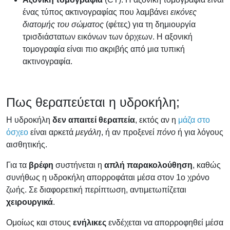
ένας τύπος ακτινογραφίας που λαμβάνει
εικόνες
διατομής του σώματος
(φέτες) για τη δημιουργία
τρισδιάστατων εικόνων των όρχεων. Η αξονική
τομογραφία είναι πιο ακριβής από μια τυπική
ακτινογραφία.
Πως θεραπεύεται η υδροκήλη;
Η υδροκήλη
δεν απαιτεί θεραπεία
, εκτός αν η
μάζα στο
όσχεο
είναι αρκετά
μεγάλη
, ή αν προξενεί
πόνο
ή για λόγους
αισθητικής.
Για τα
βρέφη
συστήνεται η
απλή παρακολούθηση
, καθώς
συνήθως η υδροκήλη απορροφάται μέσα στον 1ο χρόνο
ζωής. Σε διαφορετική περίπτωση, αντιμετωπίζεται
χειρουργικά
.
Ομοίως και στους
ενήλικες
ενδέχεται να απορροφηθεί μέσα